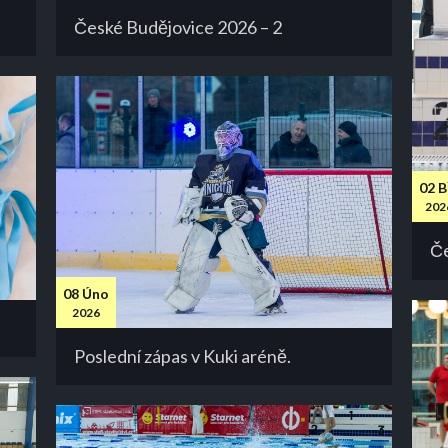
České Budějovice 2026 – 2
02 B
202
Če
08 Úno
2026
Poslední zápas v Kuki aréně.