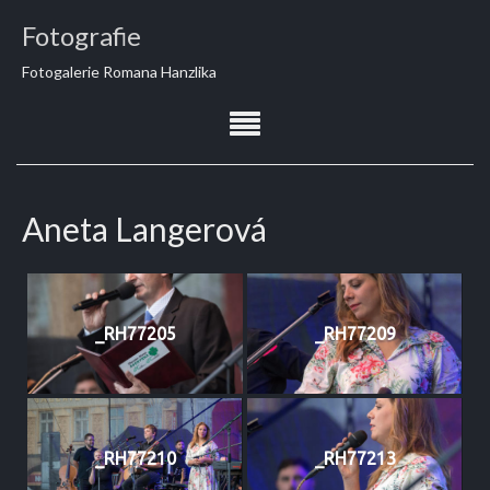
Fotografie
Fotogalerie Romana Hanzlika
Aneta Langerová
_RH77205
_RH77209
_RH77210
_RH77213